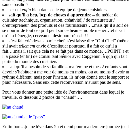
sauce basilic ?
se sent
enfin
bien dans cette équipe de jeune cuisiniers
sait qu’il a bcp, bcp de choses à apprendre
– du métier de
cuisinier (technique, organisation, créativité) / de restaurateur /
d’entrepreneur, des produits et des fournisseurs…..mais qu’il a soif de
se nourrir de tout ce qu’il peut sur ce beau et noble métier…et il sait
qu’il à l’énergie, cerveau et désir pour réussir !!
s’est fait crié dessus par le chef, s’est laissé dire “Oui Chef” (mêm
s’il avait
tellement
envie d’expliquer pourquoi il a fait ce qu’il a
fait….mais il sait que cela ne se fait pas dans ce monde….POINT!) et
il a passé (enfin) de Consultant Sénior avec Capgemini à qqn qui fait
partie du monde des cuisiniers
sait qu’il a besoin de sa famille – ma femme et mes 2 enfants vont
devoir s’habituer à me voir de moins en moins, ou au moins d’avoir u
rythme différent, mais pour l’instant, ils m’ont donné tout le support (e
plus) nécessaire. Sans eux cette reconversion n’aurait pas de sens.
Pour vous donner une petite idée de l’environnement dans lequel je
travaille, ci-dessous 2 photos du “chaud”….
Enfin bon…je me lève dans 5h et demi pour ma dernière journée (cett