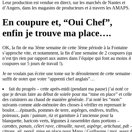
Leur production est vendue en direct, sur les marchés de Nantes et
d’Angers, dans les magasins de producteurs et à travers les AMAPS.
En coupure et, “Oui Chef”,
enfin je trouve ma place….
OK, la fin de ma 3ème semaine de cette 3ème période à la Fontaine
s’approche vite, et notamment, la fin d’une semaine de 2 coupures (qu
n’est tjrs rien par rapport aux autres dans l’équipe qui font au moins 4
coupures sur 5 jours de travail !).
Je ne voulais pas écrire une tome sur le déroulement de cette semaine 
suffit de noter que votre “apprenti chef anglais”…
fait du progrès – cette après-midi (pendant ma pause) j’ai noté ce
que je devais faire au début de soirée pour ma “mise en place” et celle
des cuisiniers au chaud de manière générale. J’ai noté les “mots”
suivants comme aide-mémoire des choses à vérifier en reprenant le
boulot….épinards, pommes de terre, aspèrges, endives, truffes,
poireaux, pain / painure, riz et garniture à l’ancienne pour la
blanquette, haricots verts, légumes à rassembler dans portions –
carottes, panais, céleri rave, citrouille, navet, aspèrge, artichaut, pdt
citrons, ail, persil, mise en place pour Manu / Guillaume / moi, assez 