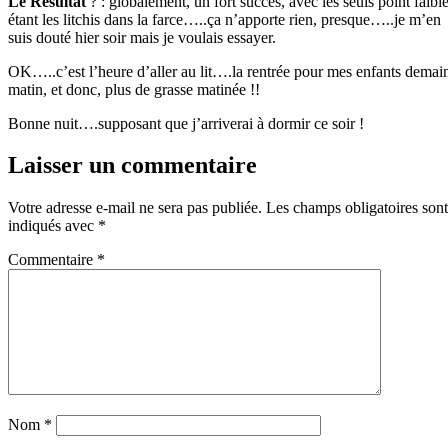
Le Résultat
? : globalement, un fort succès, avec les seuls point faibl
étant les litchis dans la farce…..ça n’apporte rien, presque…..je m’en
suis douté hier soir mais je voulais essayer.
OK…..c’est l’heure d’aller au lit….la rentrée pour mes enfants demai
matin, et donc, plus de grasse matinée !!
Bonne nuit….supposant que j’arriverai à dormir ce soir !
Laisser un commentaire
Votre adresse e-mail ne sera pas publiée.
Les champs obligatoires sont
indiqués avec
*
Commentaire
*
Nom
*