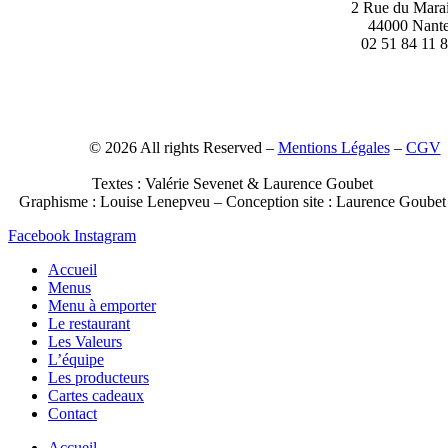
2 Rue du Mara
44000 Nant
02 51 84 11 
Contact
–
© 2026 All rights Reserved –
Mentions Légales
–
CGV
Photos :
Paul Stefanaggi
& Anne-Claire Héraud
Textes : Valérie Sevenet & Laurence Goubet
Graphisme : Louise Lenepveu –
Conception site : Laurence Goubet
Facebook
Instagram
Accueil
Menus
Menu à emporter
Le restaurant
Les Valeurs
L’équipe
Les producteurs
Cartes cadeaux
Contact
Accueil