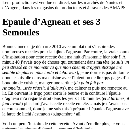
Leur production est vendue en direct, sur les marchés de Nantes et
d’Angers, dans les magasins de producteurs et à travers les AMAPS.
Epaule d’Agneau et ses 3
Semoules
Bonne année et je démarre 2010 avec un plat qui s’inspire des
nombreuses recettes pour la tajine d’agneau. Par contre, la vraie sourc
d’inspiration pour cette recette était ma nuit d’insomnie hier soir !! A
minuit 40 j’avais trop de choses qui tournaient dans ma tête (
je suis un
peu stressé en ce moment vu que mon chemin d’apprentissage me
semble de plus en plus tordu et laborieux
), je ne dormais pas du tout e
donc je suis allé dans ma cuisine avec l’intention de lire qqs pages d’
bouquin de cuisine, manger une tartine (
du pain fait par
Antonella….très réussit, d’ailleurs
), me calmer et puis me remettre au
lit. En ouvrant le frigo pour sortir le beurre et la confiture l’épaule
d’agneau m’a regardé droit dans les yeux ! 10 minutes (
et 2 tartines, il
faut avoué
) plus tard j’avais cette recette en tête…mais je n’avais pas
encore sommeil, donc je me suis mis à préparer l’épaule d’agneau ave
la farce de litchi / estragon / gingembre / ail.
Voila un peu l’histoire de cette recette. Avant d’en dire plus, je vous
présente les photos d’abord…..comme d’habitude…